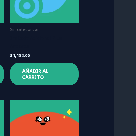
Sin categorizar
Invitado Adicional Plus
Andares
$
1,132.00
AÑADIR AL
CARRITO