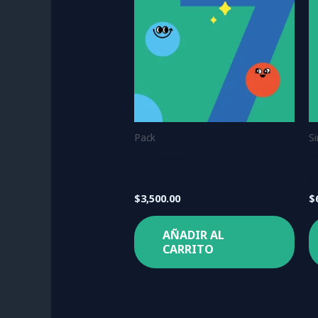
Pack
S
Econoparty
I
Punto Sao Paulo
A
$
3,500.00
$
AÑADIR AL
CARRITO