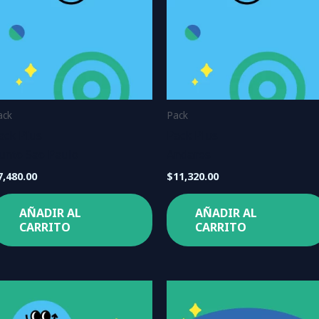
ack
Pack
ack Plus
Pack Plus
unto Sao Paulo
Andares
7,480.00
$
11,320.00
AÑADIR AL
AÑADIR AL
CARRITO
CARRITO