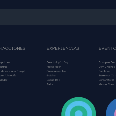
RACCIONES
EXPERIENCIAS
EVENT
polines
Desafio Up´n Joy
Cumpleaños
course
Fiesta Neon
Comuniones
 de escalada Funpit
Campamentos
Escolares
our / Arrecife
Gotcha
Summer Ca
lador
Dodge Ball
Corporativos
Rally
Master Class