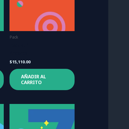
Pack
Pack VIP
Andares
$
15,110.00
AÑADIR AL
CARRITO