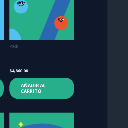
Pack
Econoparty
Andares
$
4,860.00
AÑADIR AL
CARRITO