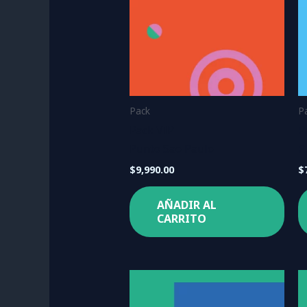
Pack
P
Pack VIP
P
Punto Sao Paulo
P
$
9,990.00
$
AÑADIR AL
CARRITO