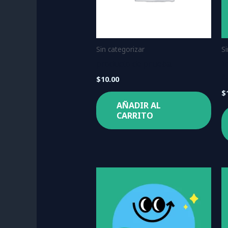
Sin categorizar
S
producto de prueba
I
A
$
10.00
$
AÑADIR AL
CARRITO