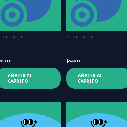
in categorizar
Sin categorizar
nvitado Adicional Jumper
Invitado Adicional Jumper
ndares
Punto Sao Paulo
863.00
$
548.00
AÑADIR AL
AÑADIR AL
CARRITO
CARRITO