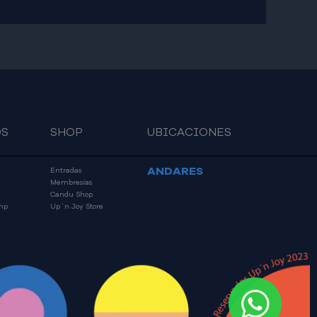
OS
SHOP
UBICACIONES
ANDARES
Entradas
Membresías
Candu Shop
mp
Up´n Joy Store