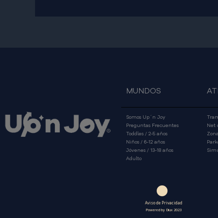
MUNDOS
AT
Somos Up´n Joy
Tram
Preguntas Frecuentes
Net 
Toddles / 2-5 años
Zona
Niños / 6-12 años
Park
Jóvenes / 13-18 años
Simu
Adulto
Aviso de Privacidad
Powered by Diux 2023