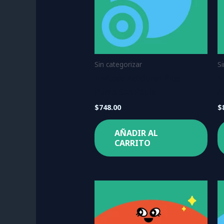
Sin categorizar
S
Invitado Adicional Plus
I
Punto Sao Paulo
A
$
748.00
$
AÑADIR AL
CARRITO