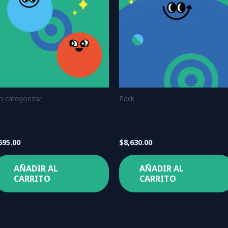
in categorizar
Pack
nvitado Econoparty
Pack Jumper
ndares
Andares
695.00
$
8,630.00
AÑADIR AL
AÑADIR AL
CARRITO
CARRITO