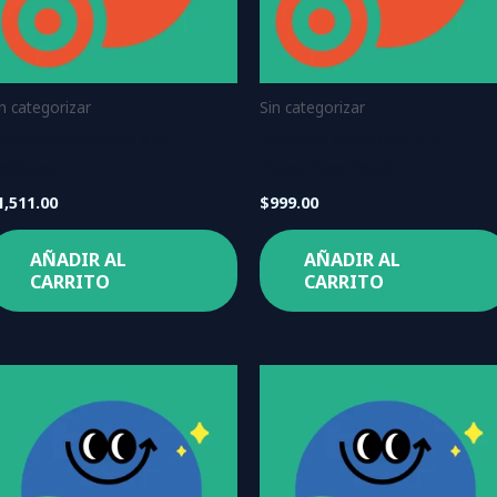
in categorizar
Sin categorizar
nvitado Adicional VIP
Invitado Adicional VIP
ndares
Punto Sao Paulo
1,511.00
$
999.00
AÑADIR AL
AÑADIR AL
CARRITO
CARRITO