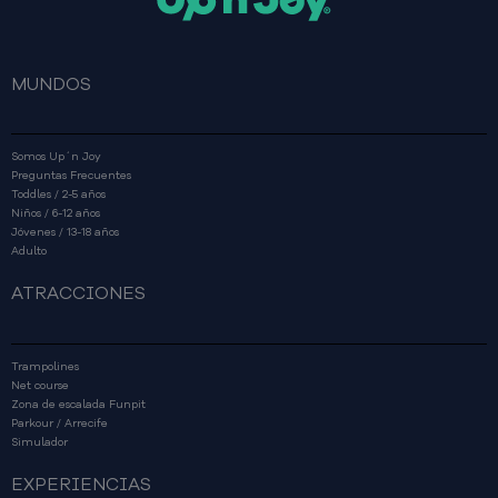
MUNDOS
Somos Up´n Joy
Preguntas Frecuentes
Toddles / 2-5 años
Niños / 6-12 años
Jóvenes / 13-18 años
Adulto
ATRACCIONES
Trampolines
Net course
Zona de escalada Funpit
Parkour / Arrecife
Simulador
EXPERIENCIAS