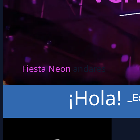
Fiesta Neon
andares
¡Hola!
_E