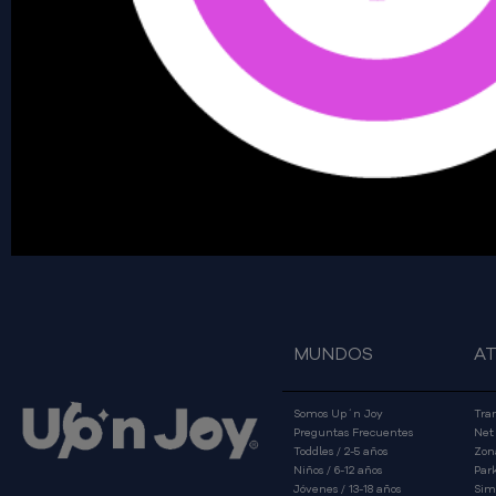
MUNDOS
A
Somos Up´n Joy
Tra
Preguntas Frecuentes
Net
Toddles / 2-5 años
Zon
Niños / 6-12 años
Park
Jóvenes / 13-18 años
Sim