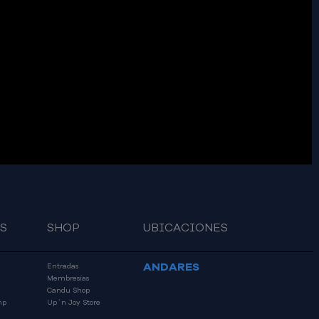
S
SHOP
UBICACIONES
ANDARES
Entradas
Membresías
Candu Shop
mp
Up´n Joy Store