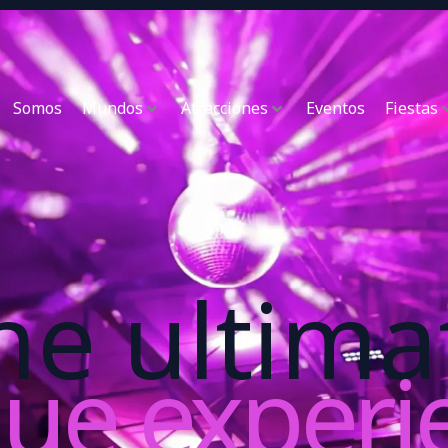
Somos
Mundos
Atracciones
Eventos
Fiestas
he ultima
ue experi