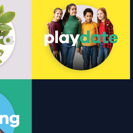
e
Play Date
 y XV años
ye catering,
3 horas de diversión, desde 10 niños. Incluye
mático y más.
snacks. Disponible en Andares y Punto Sao
isponible solo
Paulo.
Saber más
deojuegos en
 consola,
s… Horarios y
le solo en