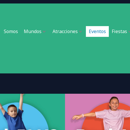
Somos
Mundos
Atracciones
Eventos
Fiestas
Pack VIP
Pack Plus
5 horas, 10 invitados más el feste
 invitados más el festejado. Incluye
Fiesta neón, piñata, cupcake por
r invitado y decoración básica.