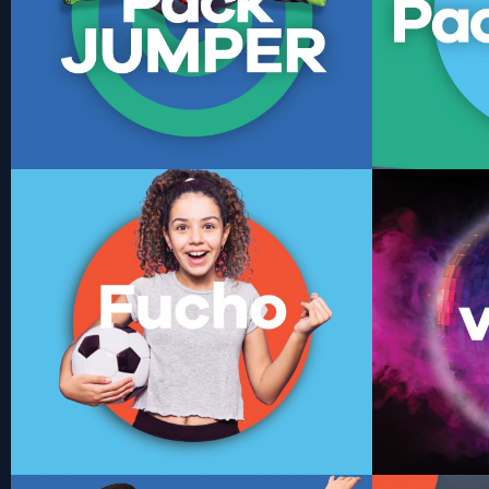
Disponible en Andares y Punto Sao Paulo.
Disponibl
Saber más
Futbol
Vive la pasión del futbol en tu fiesta de
cumpleaños. Desde 20 invitados más el
Diseña tu fi
festejado. Incluye torneo de futbol en consola,
del lugar pa
playera y calcetines por invitado, lunch, pastel
Horarios y se
y decoración temática premium. Disponible
solo en Andares.
Saber más