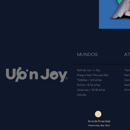
MUNDOS
A
Somos Up´n Joy
Tra
Preguntas Frecuentes
Net
Toddles / 2-5 años
Zon
Niños / 6-12 años
Park
Jóvenes / 13-18 años
Sim
Adulto
Aviso de Privacidad
Powered by Diux 2023