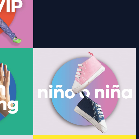
en Andares y
Gender Reveal
g
Vive uno de los momentos más especiales, en
mbiente
un entorno muy especial. Incluye decoración,
 dinámicas de
bengala reveladora, iluminación sincronizada,
 especiales.
distintivos y más. Horarios y servicios
res.
especiales. Disponible solo en Andares.
Saber más