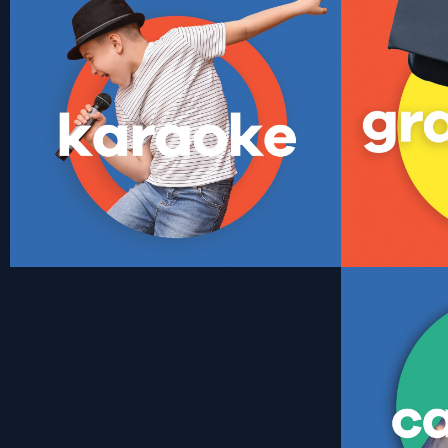
Karaoke
Vive una experiencia a todo pulmón. Incluye
Celebra tus 
karaoke, pastel temático, DJ set y regalo
evento inolvi
sorpresa para el festejado. Horarios y
académico
servicios especiales. Disponible solo en
celebrar. 
Andares.s.
Disponible
Saber más
¿Estas list
lleno de act
y vive la ex
amigos. Acti
más sorpres