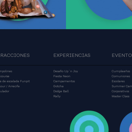
Saber más
Saber más
TRACCIONES
EXPERIENCIAS
EVENTO
mpolines
Desafio Up´n Joy
Cumpleaños
 course
Fiesta Neon
Comuniones
a de escalada Funpit
Campamentos
Escolares
our / Arrecife
Gotcha
Summer Ca
ulador
Dodge Ball
Corporativos
Rally
Master Class