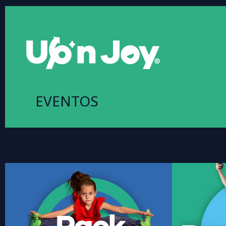
Ir
al
contenido
EVENTOS
Pack Jumper
2 horas, 10 invitados más el festejado. Incluye
3.5 horas, 10
cupcake por invitado y decoración básica.
cupcake po