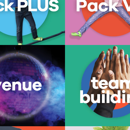
decoración premium. Disponible 
e en Andares y Punto Sao Paulo.
Punto Sao Paulo.
Saber más
Saber más
Venue
Teambuildin
esta, nosotros te ayudamos. Renta
Integra a tu equipo en un a
ra eventos sociales o corporativos.
inesperado. Incluye, anfitrión con
rvicios especiales. Disponible solo
integración. Horarios y servicios
en Andares.
Disponible solo en Anda
Saber más
Saber más