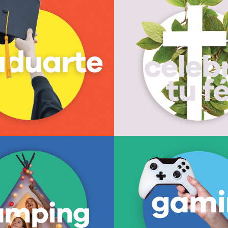
Graduaciones
Celebra tu f
logros academicos y disfruta de un
Bautizos, primeras comuniones
dable. Incluye mobiliario para acto
como nunca los imaginaste. Inclu
, horas de juego y snacks para
barra de snacks, DJ set, pastel te
Horarios y servicios especiales.
Horarios y servicios especiales. D
 en Andares y Punto Sao Paulo..
en Andares
Saber más
Saber más
Camping
Gaming
o para vivir un campamento indoor
Sumérgete en el mundo de los vi
ividades? Trae tu casa de campaña
una fiesta alucinante. Incluye
periencia completa con tu familia y
decoración, pastel temático y má
vidad física, movie time y muchas
servicios especiales. Disponib
as… Disponible solo en Andares.
Andares.