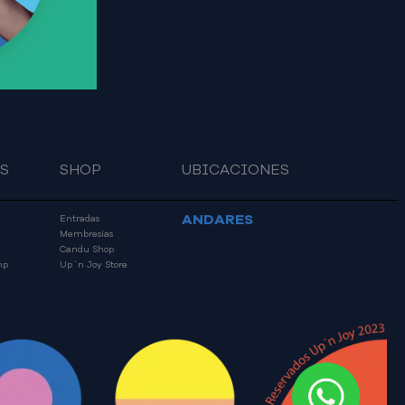
S
SHOP
UBICACIONES
ANDARES
Entradas
Membresías
Candu Shop
mp
Up´n Joy Store