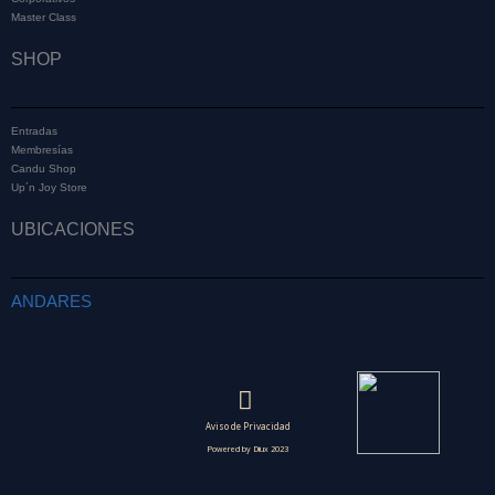
Master Class
SHOP
Entradas
Membresías
Candu Shop
Up´n Joy Store
UBICACIONES
ANDARES
Aviso de Privacidad
Powered by Diux 2023