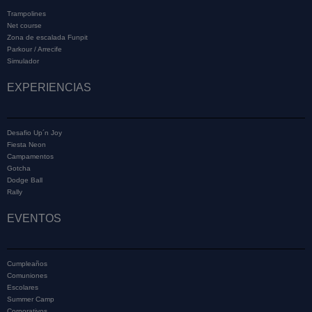
Trampolines
Net course
Zona de escalada Funpit
Parkour / Arrecife
Simulador
EXPERIENCIAS
Desafio Up´n Joy
Fiesta Neon
Campamentos
Gotcha
Dodge Ball
Rally
EVENTOS
Cumpleaños
Comuniones
Escolares
Summer Camp
Corporativos