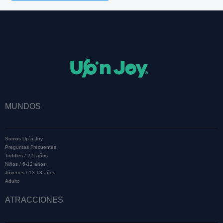
MUNDOS
Somos Up´n Joy
Preguntas Frecuentes
Toddles / 2-5 años
Niños / 6-12 años
Jóvenes / 13-18 años
Adulto
ATRACCIONES