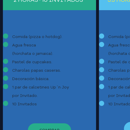
2 HORAS · 10 INVITADOS*
3.5 HOR
Comida (pizza o hotdog).
Comida (pi
Agua fresca
Agua fresc
(horchata o jamaica).
(horchata o
Pastel de cupcakes.
Pastel de 
Charolas papas caseras.
Charolas p
Decoración básica.
Decoración
1 par de calcetines Up´n Joy
1 par de c
por Invitado.
por Invitad
10 Invitados
10 Invitad