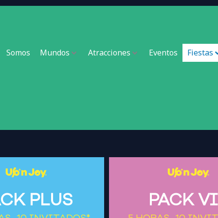
Somos
Mundos
Atracciones
Eventos
Fiestas
ACK PLUS
PACK V