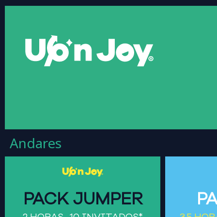
Ir
al
contenido
Andares
PACK JUMPER
P