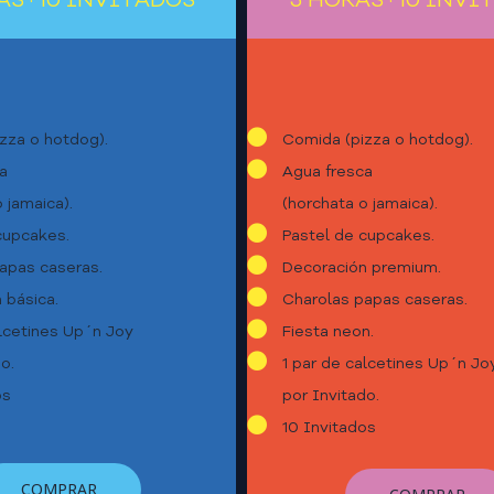
AS · 10 INVITADOS*
5 HORAS · 10 INVI
zza o hotdog).
Comida (pizza o hotdog).
a
Agua fresca
 jamaica).
(horchata o jamaica).
cupcakes.
Pastel de cupcakes.
apas caseras.
Decoración premium.
 básica.
Charolas papas caseras.
alcetines Up´n Joy
Fiesta neon.
o.
1 par de calcetines Up´n Jo
os
por Invitado.
10 Invitados
COMPRAR