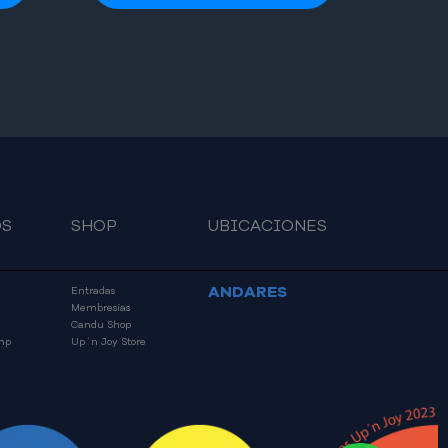
OS
SHOP
UBICACIONES
ANDARES
Entradas
Membresías
Candu Shop
mp
Up´n Joy Store