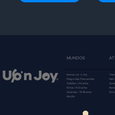
MUNDOS
AT
Somos Up´n Joy
Tram
Preguntas Frecuentes
Net 
Toddles / 2-5 años
Zona
Niños / 6-12 años
Park
Jóvenes / 13-18 años
Simu
Adulto