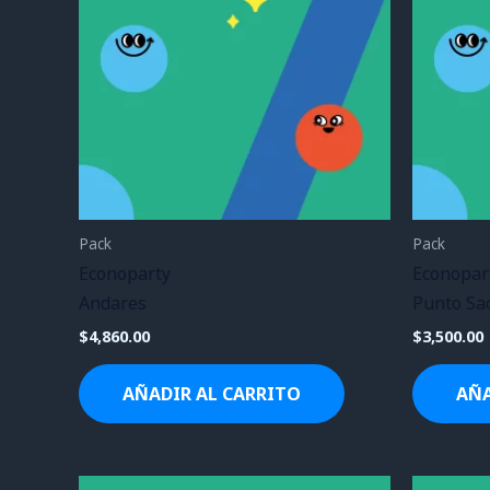
Pack
Pack
Econoparty
Econopar
Andares
Punto Sa
$
4,860.00
$
3,500.00
AÑADIR AL CARRITO
AÑA