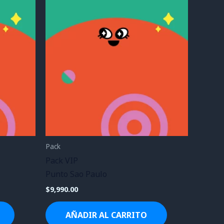
Pack
Pack VIP
Punto Sao Paulo
$
9,990.00
AÑADIR AL CARRITO