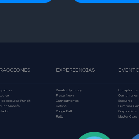
RACCIONES
EXPERIENCIAS
EVENT
polines
Desafio Up´n Joy
Cumpleaños
course
Fiesta Neon
Comuniones
 de escalada Funpit
Campamentos
Escolares
our / Arrecife
Gotcha
Summer Ca
lador
Dodge Ball
Corporativos
Rally
Master Class