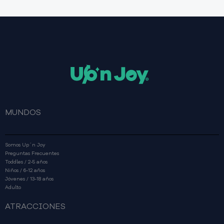
MUNDOS
Somos Up´n Joy
Preguntas Frecuentes
Toddles / 2-5 años
Niños / 6-12 años
Jóvenes / 13-18 años
Adulto
ATRACCIONES