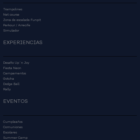
Trampolines
Net course
Zona de escalada Funpit
Parkour / Arrecife
Simulador
EXPERIENCIAS
Desafio Up´n Joy
Fiesta Neon
Campamentos
Gotcha
Dodge Ball
Rally
EVENTOS
Cumpleaños
Comuniones
Escolares
Summer Camp