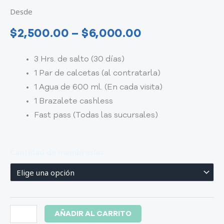
Desde
$
2,500.00
–
$
6,000.00
3 Hrs. de salto (30 días)
1 Par de calcetas (al contratarla)
1 Agua de 600 ml. (En cada visita)
1 Brazalete cashless
Fast pass (Todas las sucursales)
Membresía
Cantidad de membresías
Básica
cantidad
AÑADIR AL CARRITO