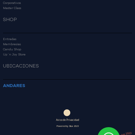
Corporativos
Master Class
SHOP
Entradas
Membresías
Candu Shop
Up´n Joy Store
UBICACIONES
ANDARES
Aviso de Privacidad
Powered by Diux 2023